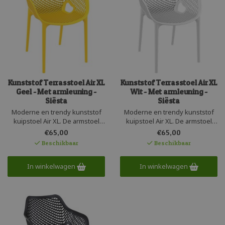
Kunststof Terrasstoel Air XL
Kunststof Terrasstoel Air XL
Geel - Met armleuning -
Wit - Met armleuning -
Siësta
Siësta
Moderne en trendy kunststof
Moderne en trendy kunststof
kuipstoel Air XL. De armstoel
kuipstoel Air XL. De armstoel
heeft een fijne brede zit en is
heeft een fijne brede zit en is
€65,00
€65,00
stapelbaar tot 4 stuks en zeer
stapelbaar tot 4 stuks en zeer
Beschikbaar
Beschikbaar
gemakkelijk in het onderhoud.
gemakkelijk in het onderhoud.
Gemaakt uit één geheel en
Gemaakt uit één geheel en
perfect voor zowel de zakelijk
In winkelwagen
perfect voor zowel de zakelijk
In winkelwagen
markt als particulier gebruik.
markt als particulier gebruik.