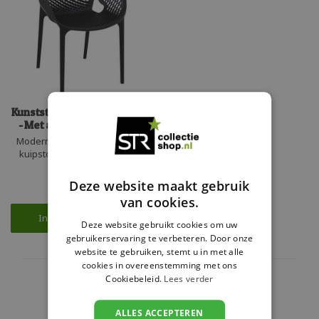
Kunststof Terrasstoel Air XL
- Met armleuning - Siesta
Moderne en trendy kunststof
kuipstoel Air XL. De armstoel
heeft een fijne brede zit en is
€65,00
stapelbaar tot 4 stuks en zeer
Deze website maakt gebruik
Beschikbaar
gemakkelijk in het onderhoud.
van cookies.
Gemaakt uit één geheel en
perfect voor zowel de zakelijk
In winkelwagen
Deze website gebruikt cookies om uw
markt als particulier gebruik.
gebruikerservaring te verbeteren. Door onze
website te gebruiken, stemt u in met alle
cookies in overeenstemming met ons
Showroom
Cookiebeleid.
Lees verder
Ruime voorraad
ALLES ACCEPTEREN
Ophalen of bezorgen