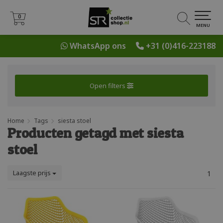
0
0
MENU
WhatsApp ons
+31 (0)416-223188
Open filters
Home
Tags
siesta stoel
Producten getagd met siesta
stoel
Laagste prijs
1