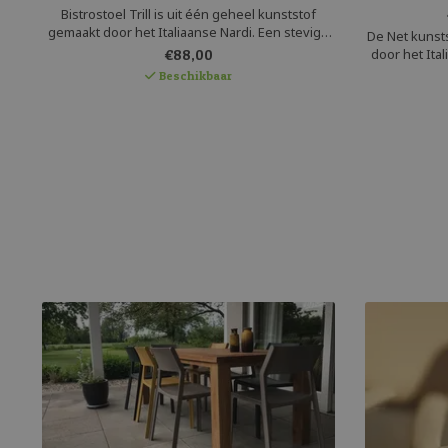
Bistrostoel Trill is uit één geheel kunststof
gemaakt door het Italiaanse Nardi. Een stevige
De Net kunst
stapelstoel in een tijdloos design. Deze
door het Ita
€88,00
terrasstoel is uniform gekleurd en heeft een
comfortab
Beschikbaar
matte uitstraling. Het polypropyleen is UV
gaatjes patr
beschermd en recyclebaar.
wordt gemaak
is