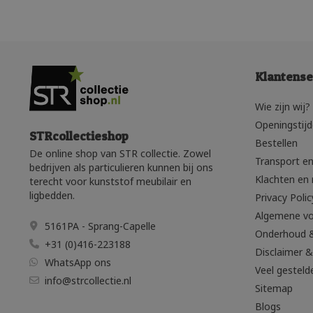
onze webshop e
Bij STRcollectieshop bent u aan het juis
horecagelegenheid. In ons assortiment vindt
Klantense
meubilair voor op uw terras? Dan vindt u bij
een stijlvolle uitstraling van uw terras.
Wie zijn wij?
kantinestoelen. Ook voor andere soorten 
Openingstij
STRcollectieshop
Bestellen
De online shop van STR collectie. Zowel
Transport en
bedrijven als particulieren kunnen bij ons
Klachten en 
terecht voor kunststof meubilair en
ligbedden.
Privacy Polic
Algemene v
5161PA - Sprang-Capelle
Onderhoud 
+31 (0)416-223188
Disclaimer &
WhatsApp ons
Veel gesteld
info@strcollectie.nl
Sitemap
Blogs