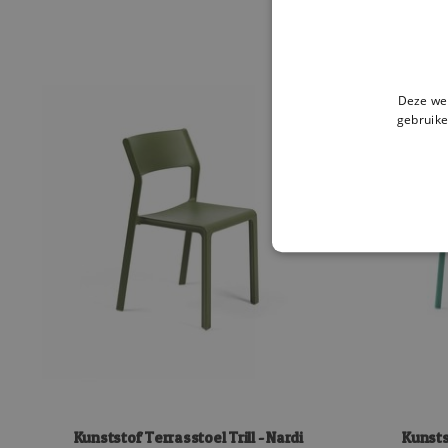
Deze web
gebruike
Kunststof Terrasstoel Trill - Nardi
Kunsts