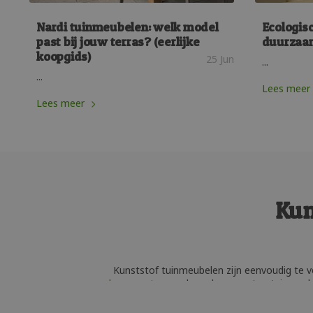
Nardi tuinmeubelen: welk model
Ecologisc
past bij jouw terras? (eerlijke
duurzaa
koopgids)
25 Jun
...
...
Lees meer
Lees meer
Kun
Kunststof tuinmeubelen zijn eenvoudig te ve
loungesets
en vele andere soorten tuinmeubil
belangrijkste voordelen van kunststof tuin
Ongetwijfeld kunt u bij STRcollectieshop e