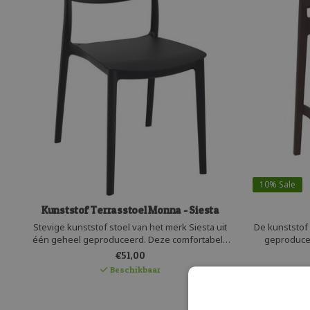
10%
Sale
Kunststof Terrasstoel Monna - Siesta
Stevige kunststof stoel van het merk Siesta uit
De kunststof
één geheel geproduceerd. Deze comfortabele
geproducee
kunststof stapelstoel is licht in gewicht en
duurza
€51,00
makkelijk stapelbaar. De Monna stoel is UV
onderhoud
Beschikbaar
bestendig en recyclebaar. Deze kunststof stoel
uitstekend door
is zeer onderhoudsvriendelijk
patroon gee