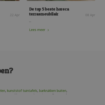
De top 5 beste horeca
terrasmeubilair
22 Apr
08 Apr
...
Lees meer
pen?
elen
,
kunststof tuintafels
,
barkrukken buiten
,
de vormen, kleuren en uitvoeringen. Een van de
einig onderhoud en gaat een lange tijd mee.
nsluit op uw tuin. Kijk gerust eens rond op