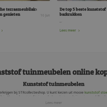
he terrasmeubilair:
De top 5 beste kunststof
m genieten
barkrukken
10 Jun
...
Lees meer
ststof tuinmeubelen online ko
Kunststof tuinmeubelen
rkrijgen bij STRcollectieshop. U kunt kiezen uit mooie
kunststof sto
air. Al onze kunststof tuinmeubelen zijn te verkrijgen in verschillen
meubelen is dat deze meubelen bijna niets wegen. Kunststof vereist w
Lees meer
en mooie selectie vinden met kunststof tuinmeubelen welke perfect aa