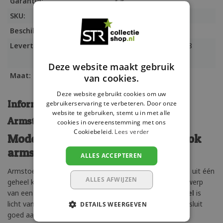
Garantie:
3 jr
SKU:
Parisarmzwart
Beschikbaarheid:
Op voorraad (20)
Levertijd:
Meubeltransport max. 8
werkdagen
Deze website maakt gebruik
Maat:
53x82x54 cm
van cookies.
Deze website gebruikt cookies om uw
Informatie
gebruikerservaring te verbeteren. Door onze
website te gebruiken, stemt u in met alle
Armstoel Paris
cookies in overeenstemming met ons
Cookiebeleid.
Lees verder
Moderne stapelbare aluminium-look
armstoel
ALLES ACCEPTEREN
Armstoel Paris van het merk Siesta wordt geproduceerd uit één
ALLES AFWIJZEN
geheel kunststof in Europa. Een tijdloos en modern ontwerp
van een buisframe met latjes. Deze
kunststof armstoel
is
licht van gewicht en makkelijk stapelbaar. De rugleuning sluit
DETAILS WEERGEVEN
goed aan en de armsteunen zijn prettig qua breedte. De