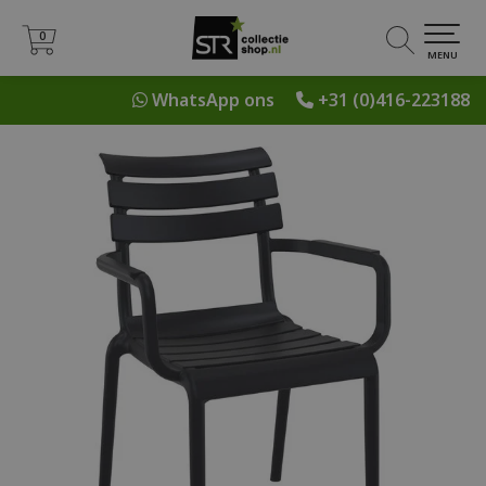
0
0
MENU
WhatsApp ons
+31 (0)416-223188