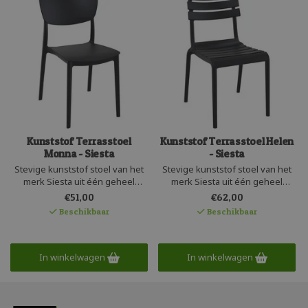
Kunststof Terrasstoel
Kunststof Terrasstoel Helen
Monna - Siesta
- Siesta
Stevige kunststof stoel van het
Stevige kunststof stoel van het
merk Siesta uit één geheel
merk Siesta uit één geheel
geproduceerd. Deze
geproduceerd. Deze hippe
€51,00
€62,00
comfortabele kunststof
terrasstoel is recyclebaar en
Beschikbaar
Beschikbaar
stapelstoel is licht in gewicht en
makkelijk stapelbaar. De Helen
makkelijk stapelbaar. De Monna
lijkt op aluminium, maar heeft de
stoel is UV bestendig en
voordelen van kunststof; is
recyclebaar. Deze kunststof stoel
geluidsarm, licht en zeer
In winkelwagen
In winkelwagen
is zeer onderhoudsvriendelijk
onderhoudsvriendelijk.