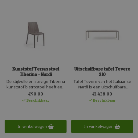
Kunststof Terrasstoel
Uitschuifbare tafel Tevere
Tiberina - Nardi
210
De stijlvolle en stevige Tiberina
Tafel Tevere van het Italiaanse
kunststof bistrostoel heeft een
Nardi is een uitschuifbare
uitstekende zit en is elegant
buitentafel met een aluminium
€90,00
€1.438,00
afgewerkt. Makkelijk stapelbaar,
frame gecombineerd met
Beschikbaar
Beschikbaar
onderhoudsarm en beschikbaar
kunststof latten. Het onderstel is
in een eco-vriendelijke
uitschuifbaar van 211 tot 275cm.
uitvoering gemaakt van
Het design van de tafel bestaat
gerecycled kunststof.
uit zachte lijnen met afgeronde
Geproduceerd door Nardi.
hoeken.
In winkelwagen
In winkelwagen