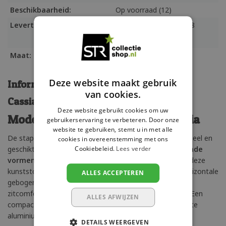
Beschikbaarheid:
Op voorraad (12)
Levertijd:
Meubeltransport max. 8
werkdagen
Maat:
59x82x57 cm
Deze website maakt gebruik
Informatie
van cookies.
Cassia armstoel
Deze website gebruikt cookies om uw
Moderne stijlvolle terrasstoel Cassia
gebruikerservaring te verbeteren. Door onze
website te gebruiken, stemt u in met alle
De stapelbare Cassia terrasstoel is gemaakt uit één geheel en
cookies in overeenstemming met ons
geschikt voor langdurig buitengebruik. De natuurlijke
ronde
Cookiebeleid.
Lees verder
vormen
in de rugleuning, poten en armsteunen maakt deze
kunststof armstoel tot een stijlvolle buitenstoel. De horizontale
ALLES ACCEPTEREN
gebogen latten-structuur geeft de armstoel een perfect
zitcomfort met natuurlijke water-drainage in de zitting. Een
ALLES AFWIJZEN
compacte armstoel voor buitengebruik met een robuuste
aluminium-uitstraling.
DETAILS WEERGEVEN