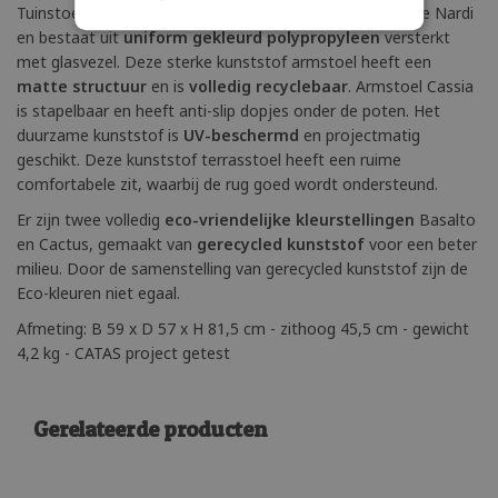
Tuinstoel Cassia wordt geproduceerd door het Italiaanse Nardi
en bestaat uit
uniform gekleurd polypropyleen
versterkt
met glasvezel. Deze sterke kunststof armstoel heeft een
matte structuur
en is
volledig recyclebaar
. Armstoel Cassia
is stapelbaar en heeft anti-slip dopjes onder de poten. Het
duurzame kunststof is
UV-beschermd
en projectmatig
geschikt. Deze kunststof terrasstoel heeft een ruime
comfortabele zit, waarbij de rug goed wordt ondersteund.
Er zijn twee volledig
eco-vriendelijke kleurstellingen
Basalto
en Cactus, gemaakt van
gerecycled kunststof
voor een beter
milieu. Door de samenstelling van gerecycled kunststof zijn de
Eco-kleuren niet egaal.
Afmeting: B 59 x D 57 x H 81,5 cm - zithoog 45,5 cm - gewicht
4,2 kg - CATAS project getest
Gerelateerde producten