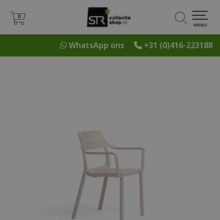
0
0
MENU
WhatsApp ons
+31 (0)416-223188