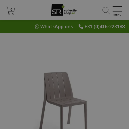
0
0
MENU
WhatsApp ons
+31 (0)416-223188