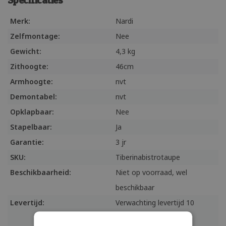
Merk:
Nardi
Zelfmontage:
Nee
Gewicht:
4,3 kg
Zithoogte:
46cm
Armhoogte:
nvt
Demontabel:
nvt
Opklapbaar:
Nee
Stapelbaar:
Ja
Garantie:
3 jr
SKU:
Tiberinabistrotaupe
Beschikbaarheid:
Niet op voorraad, wel
beschikbaar
Levertijd:
Verwachting levertijd 10
werkdagen