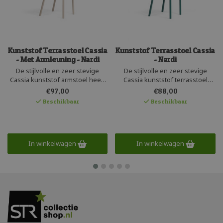
Kunststof Terrasstoel Cassia
Kunststof Terrasstoel Cassia
- Met Armleuning - Nardi
- Nardi
De stijlvolle en zeer stevige
De stijlvolle en zeer stevige
Cassia kunststof armstoel heeft
Cassia kunststof terrasstoel
een uitstekende zit en is fraai
heeft een uitstekende zit en is
€97,00
€88,00
afgewerkt. Makkelijk stapelbaar,
fraai afgewerkt. Makkelijk
Beschikbaar
Beschikbaar
onderhoudsarm en beschikbaar
stapelbaar, onderhoudsarm en
in een eco-vriendelijke
beschikbaar in een eco-
uitvoering gemaakt van
vriendelijke uitvoering gemaakt
gerecycled kunststof.
van gerecycled kunststof.
Geproduceerd door Nardi.
Geproduceerd door Nardi.
In winkelwagen
In winkelwagen