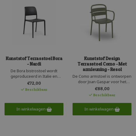
Kunststof Terrasstoel Bora
Kunststof Design
- Nardi
Terrasstoel Como - Met
armleuning - Resol
De Bora bistrostoel wordt
geproduceerd in Italie en
De Como armstoel is ontworpen
bestaat uit één geheel sterk en
door Joan Gaspar voor het
€72,00
kleurvast kunststof. Deze
Spaanse Resol. Deze moderne
€88,00
Beschikbaar
lichtgewicht terrasstoel is
kunststof armstoel is gemaakt
Beschikbaar
uniform gekleurd en heeft een
van robuust en recyclebaar
actief zitcomfort. Het ronde
polypropyleen wat is versterkt
buisvormige kunststof frame is
In winkelwagen
met glasvezel. Deze
In winkelwagen
volledig recyclebaar.
designstoel is UV-beschermd
en heeft een aluminium
uitstraling.