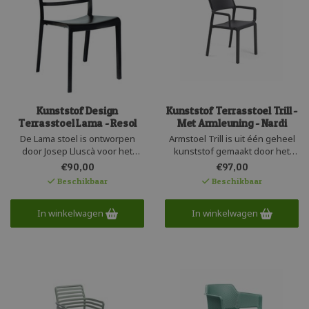
Kunststof Design
Kunststof Terrasstoel Trill -
Terrasstoel Lama - Resol
Met Armleuning - Nardi
De Lama stoel is ontworpen
Armstoel Trill is uit één geheel
door Josep Lluscà voor het
kunststof gemaakt door het
Spaanse merk Resol. De design
Italiaanse Nardi. Een stevige
€90,00
€97,00
stapelstoel met latjes
armstoel in een tijdloos design.
Beschikbaar
Beschikbaar
rugpatroon is gemaakt van UV
Deze terrasstoel is uniform
bestendig en recyclebaar
gekleurd, stapelbaar en heeft
kunststof. Een duurzame
In winkelwagen
een matte uitstraling. Het
In winkelwagen
kleurvaste stoel met een
polypropyleen is UV beschermd
comfortabele zit en mooi
en recyclebaar.
uiterlijk.