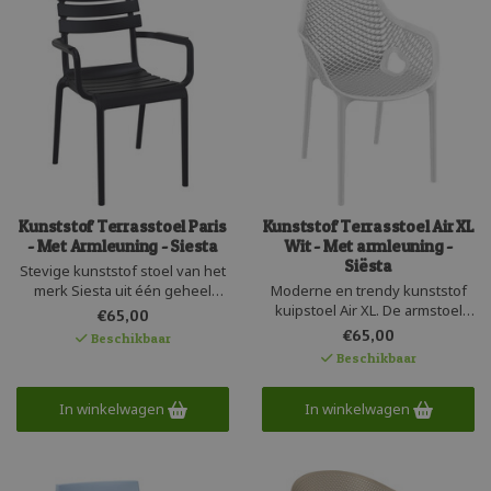
Kunststof Terrasstoel Paris
Kunststof Terrasstoel Air XL
- Met Armleuning - Siesta
Wit - Met armleuning -
Siësta
Stevige kunststof stoel van het
merk Siesta uit één geheel
Moderne en trendy kunststof
geproduceerd. Deze hippe
kuipstoel Air XL. De armstoel
€65,00
armstoel is recyclebaar en
heeft een fijne brede zit en is
€65,00
Beschikbaar
makkelijk stapelbaar. De Paris
stapelbaar tot 4 stuks en zeer
Beschikbaar
lijkt op aluminium, maar heeft
gemakkelijk in het onderhoud.
de voordelen van kunststof ;
Gemaakt uit één geheel en
geluidsarm, licht en zeer
In winkelwagen
perfect voor zowel de zakelijk
In winkelwagen
onderhoudsvriendelijk.
markt als particulier gebruik.