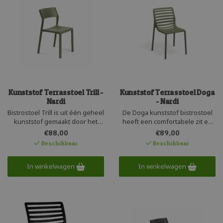
Kunststof Terrasstoel Trill -
Kunststof Terrasstoel Doga
Nardi
- Nardi
Bistrostoel Trill is uit één geheel
De Doga kunststof bistrostoel
kunststof gemaakt door het
heeft een comfortabele zit en
Italiaanse Nardi. Een stevige
wordt geproduceerd door het
€88,00
€89,00
stapelstoel in een tijdloos
Italiaanse Nardi. De stapelbare
Beschikbaar
Beschikbaar
design. Deze terrasstoel is
stoel heeft een mooie
uniform gekleurd en heeft een
vormgeving en is fraai
matte uitstraling. Het
In winkelwagen
afgewerkt. Het recyclebare
In winkelwagen
polypropyleen is UV beschermd
kunststof is
en recyclebaar.
onderhoudsvriendelijk en
versterkt met glasvezel.