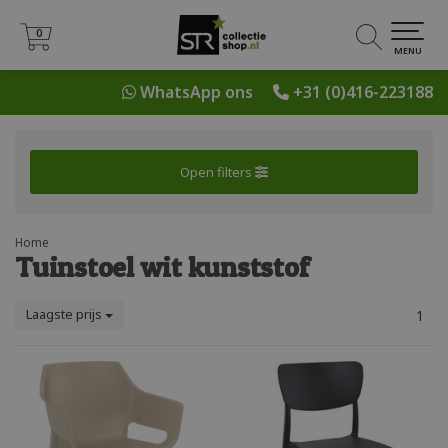
0
0
MENU
WhatsApp ons
+31 (0)416-223188
Open filters
Home
Tuinstoel wit kunststof
Laagste prijs
1