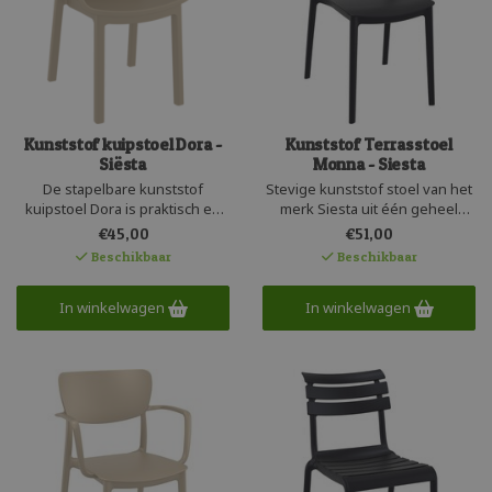
Kunststof kuipstoel Dora -
Kunststof Terrasstoel
Siësta
Monna - Siesta
De stapelbare kunststof
Stevige kunststof stoel van het
kuipstoel Dora is praktisch en
merk Siesta uit één geheel
funcitoneel. Deze moderne
geproduceerd. Deze
€45,00
€51,00
kuipstoel bestaat uit één
comfortabele kunststof
Beschikbaar
Beschikbaar
geheel kunststof en is versterkt
stapelstoel is licht in gewicht en
met glasvezel. De buisvorming
makkelijk stapelbaar. De Monna
poten hebben anti-slip doppen
In winkelwagen
stoel is UV bestendig en
In winkelwagen
en de kuip zit ruim en prettig.
recyclebaar. Deze kunststof
Recyclebaar kunststof.
stoel is zeer
onderhoudsvriendelijk