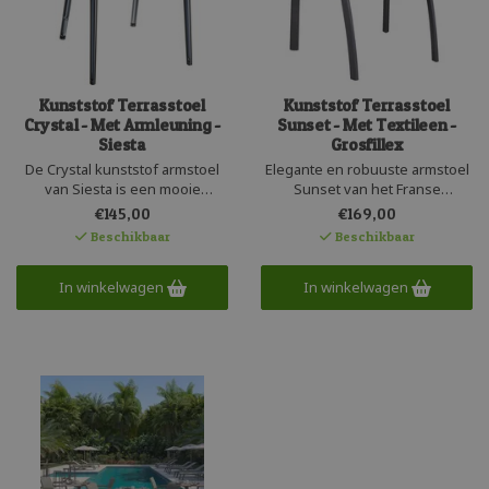
Kunststof Terrasstoel
Kunststof Terrasstoel
Crystal - Met Armleuning -
Sunset - Met Textileen -
Siesta
Grosfillex
De Crystal kunststof armstoel
Elegante en robuuste armstoel
van Siesta is een mooie
Sunset van het Franse
designstoel met een uitstekend
Grosfillex. Een stapelbare
€145,00
€169,00
zitcomfort. Het gladde kunststof
kwaliteitsstoel voor langdurig
Beschikbaar
Beschikbaar
is oersterk en daarom is de
en duurzaam gebruik.
armstoel geschikt voor
Aluminium frame bespannen
intensief gebruik. De Crystal
In winkelwagen
met textileen gecombineerd
In winkelwagen
armstoel is stapelbaar en zeer
met een robuust mat kunststof
onderhoudsvriendelijk.
onderstel. UV bestendig en
recyclebaar.