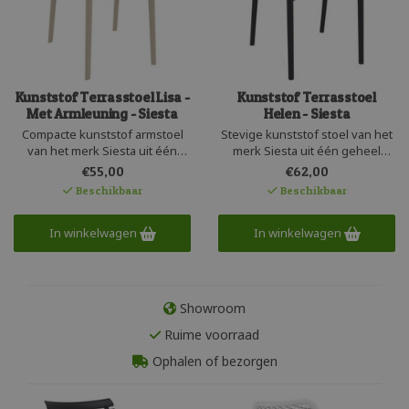
Kunststof Terrasstoel Lisa -
Kunststof Terrasstoel
Met Armleuning - Siesta
Helen - Siesta
Compacte kunststof armstoel
Stevige kunststof stoel van het
van het merk Siesta uit één
merk Siesta uit één geheel
geheel geproduceerd. Deze
geproduceerd. Deze hippe
€55,00
€62,00
comfortabele kunststof
terrasstoel is recyclebaar en
Beschikbaar
Beschikbaar
armstoel is licht in gewicht en
makkelijk stapelbaar. De Helen
makkelijk stapelbaar. De Lisa
lijkt op aluminium, maar heeft
armstoel is UV bestendig en
In winkelwagen
de voordelen van kunststof; is
In winkelwagen
recyclebaar. De kunststof stoel
geluidsarm, licht en zeer
heeft een fijn zitcomfort.
onderhoudsvriendelijk.
Showroom
Ruime voorraad
Ophalen of bezorgen