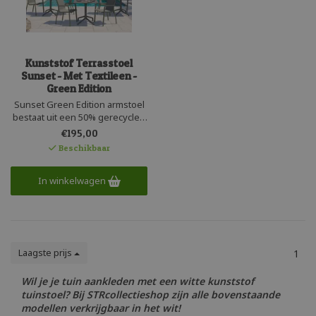
Kunststof Terrasstoel
Sunset - Met Textileen -
Green Edition
Sunset Green Edition armstoel
bestaat uit een 50% gerecycled
kunststof frame met Ecolibrium
€195,00
Bio textileen. Een zeer
Beschikbaar
duurzame robuuste en
stapelbare armstoel. Het anti-
bacteriële Bio-textileen heeft
In winkelwagen
een plantaardige weekmaker
zonder Pfas of lood.
Laagste prijs
1
Wil je je tuin aankleden met een witte kunststof
tuinstoel? Bij STRcollectieshop zijn alle bovenstaande
modellen verkrijgbaar in het wit!