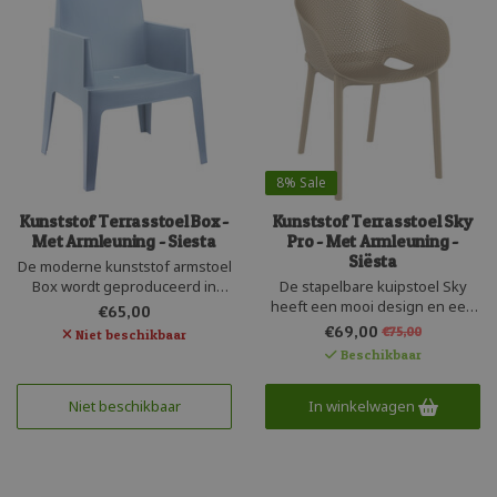
8%
Sale
Kunststof Terrasstoel Box -
Kunststof Terrasstoel Sky
Met Armleuning - Siesta
Pro - Met Armleuning -
Siësta
De moderne kunststof armstoel
Box wordt geproduceerd in
De stapelbare kuipstoel Sky
Europa door Siesta. Deze
heeft een mooi design en een
€65,00
stapelbare en
goede zit. De kunststof
€69,00
€75,00
Niet beschikbaar
weersbestendige armstoel
kuipstoel bestaat uit één
Beschikbaar
wordt gemaakt van recyclebaar
geheel kunststof en is versterkt
kunststof. De Box stoel is UV-
met glasvezel. De kleine gaatjes
beschermd en heeft een strak
Niet beschikbaar
in de kuip geeft transparantie
In winkelwagen
design. Perfect voor bij een
en waterafvoer. Kuipstoel Sky is
robuuste tafel.
recyclebaar.