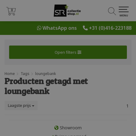
0
0
MENU
WhatsApp ons
+31 (0)416-223188
Open filters
Home
Tags
loungebank
Producten getagd met
loungebank
Laagste prijs
1
Showroom