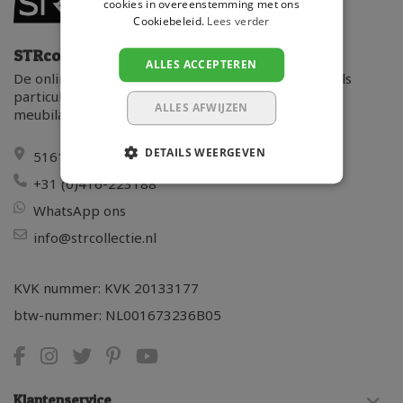
cookies in overeenstemming met ons
Cookiebeleid.
Lees verder
STRcollectieshop
ALLES ACCEPTEREN
De online shop van STR collectie. Zowel bedrijven als
particulieren kunnen bij ons terecht voor kunststof
ALLES AFWIJZEN
meubilair en ligbedden.
DETAILS WEERGEVEN
5161PA - Sprang-Capelle
+31 (0)416-223188
WhatsApp ons
info@strcollectie.nl
KVK nummer: KVK 20133177
btw-nummer: NL001673236B05
Klantenservice