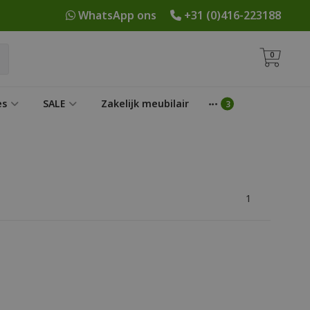
WhatsApp ons
+31 (0)416-223188
0
es
SALE
Zakelijk meubilair
1