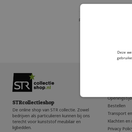
Pagina 1 van 1
|
Produc
Deze web
gebruike
Klantense
Wie zijn wij?
Openingstij
STRcollectieshop
Bestellen
De online shop van STR collectie. Zowel
Transport en
bedrijven als particulieren kunnen bij ons
Klachten en 
terecht voor kunststof meubilair en
ligbedden.
Privacy Polic