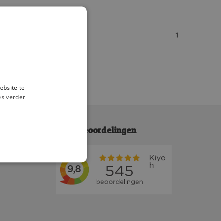
1
ebsite te
es verder
Klantbeoordelingen