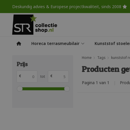
Deskundig advies & Europese projectkwaliteit, sinds 2008
Horeca terrasmeubilair
Kunststof stoele
Home
Tags
kunststof r
Prijs
Producten ge
€
€
tot
Pagina 1 van 1
|
Prod