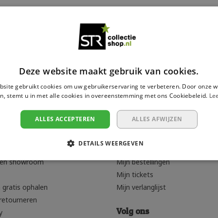
ten
24
Laagste prijs
Deze website maakt gebruik van cookies.
site gebruikt cookies om uw gebruikerservaring te verbeteren. Door onze w
n, stemt u in met alle cookies in overeenstemming met ons Cookiebeleid.
Le
ALLES ACCEPTEREN
ALLES AFWIJZEN
rvice
Mijn account
DETAILS WEERGEVEN
Registreren
den showroom
Mijn bestellingen
Mijn tickets
 gratis ophalen
Mijn verlanglijst
retourneren
Volg ons
y