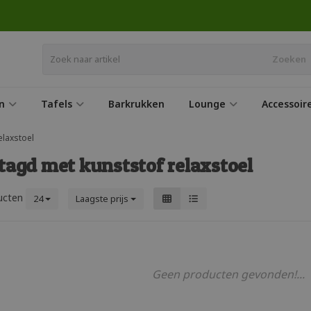
Zoeken
n
Tafels
Barkrukken
Lounge
Accessoir
elaxstoel
tagd met kunststof relaxstoel
ucten
24
Laagste prijs
Geen producten gevonden!...