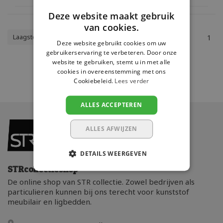
Deze website maakt gebruik
van cookies.
Laagste prijs
1
Deze website gebruikt cookies om uw
gebruikerservaring te verbeteren. Door onze
website te gebruiken, stemt u in met alle
cookies in overeenstemming met ons
Cookiebeleid.
Lees verder
ALLES ACCEPTEREN
ALLES AFWIJZEN
DETAILS WEERGEVEN
STRcollectieshop
De online shop van STR collectie. Zowel bedrijven als
particulieren kunnen bij ons terecht voor kunststof
meubilair en ligbedden.