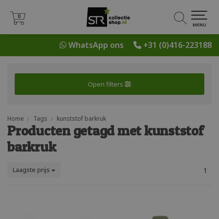
0
0
MENU
WhatsApp ons
+31 (0)416-223188
Open filters
Home
Tags
kunststof barkruk
Producten getagd met kunststof
barkruk
Laagste prijs
1