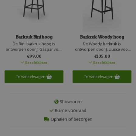
Barkruk Bini hoog
Barkruk Woody hoog
De Bini barkruk hoog is
De Woody barkruk is
ontworpen door J. Gaspar voor
ontworpen door J. Llusca voor
het Spaanse Resol. Deze
het Spaanse Resol. De
€99,00
€105,00
kunststof barkruk heeft een
kunststof barkruk heeft het
Beschikbaar
Beschikbaar
latjes zitting en rug en de
vintage uiterlijk van een houten
prettige eigenschappen van
barkruk en de prettige
modern robuust kunststof. Een
In winkelwagen
eigenschappen van modern
In winkelwagen
onderhoudsvriendelijke
robuust kunststof. Een
recyclebare design barkruk.
onderhoudsvriendelijke
stapelbare barkruk.
Showroom
Ruime voorraad
Ophalen of bezorgen