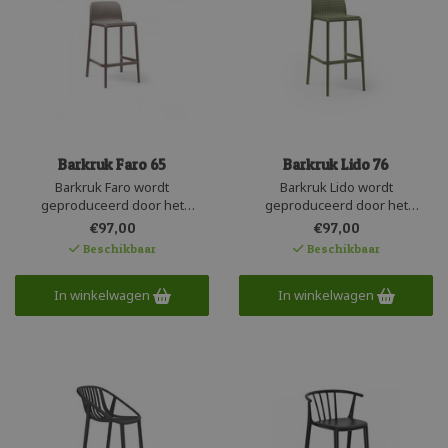
Barkruk Faro 65
Barkruk Lido 76
Barkruk Faro wordt
Barkruk Lido wordt
geproduceerd door het
geproduceerd door het
Italiaanse merk Nardi. Deze
Italiaanse merk Nardi. Deze
€97,00
€97,00
stijlvolle barkruk is stapelbaar
stijlvolle barkruk is stapelbaar
Beschikbaar
Beschikbaar
en duurzaam. Het recyclebare
en duurzaam. Het recyclebare
kunststof is subtiel afgewerkt
kunststof is subtiel afgewerkt
en heeft een matte uitstraling.
In winkelwagen
en heeft een matte uitstraling.
In winkelwagen
De lichtgewicht barkruk is
De lichtgewicht barkruk is
weersbestendig en UV
weersbestendig en UV
beschermd.
beschermd.