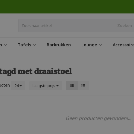
Zoeken
n
Tafels
Barkrukken
Lounge
Accessoir
tagd met draaistoel
ucten
24
Laagste prijs
Geen producten gevonden!...