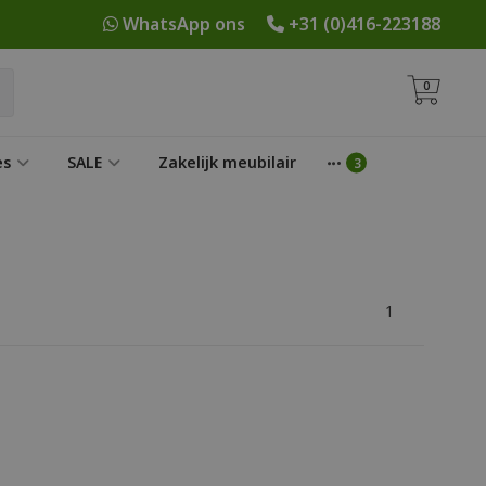
WhatsApp ons
+31 (0)416-223188
0
es
SALE
Zakelijk meubilair
1