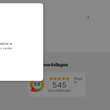
1
ebsite te
es verder
Klantbeoordelingen