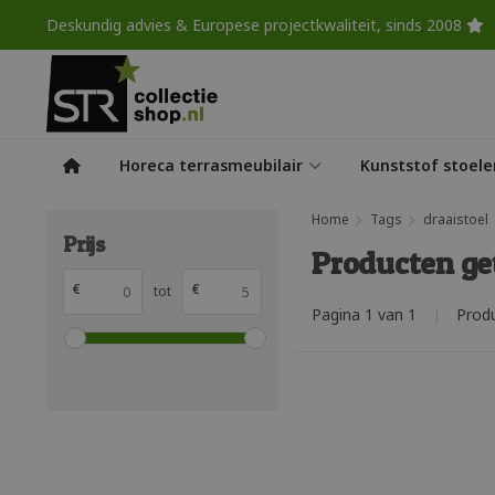
Deskundig advies & Europese projectkwaliteit, sinds 2008
Horeca terrasmeubilair
Kunststof stoele
Home
Tags
draaistoel
Prijs
Producten ge
€
€
tot
Pagina 1 van 1
|
Prod