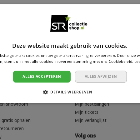
ten
24
Laagste prijs
Deze website maakt gebruik van cookies.
site gebruikt cookies om uw gebruikerservaring te verbeteren. Door onze w
n, stemt u in met alle cookies in overeenstemming met ons Cookiebeleid.
Le
ALLES ACCEPTEREN
ALLES AFWIJZEN
rvice
Mijn account
DETAILS WEERGEVEN
Registreren
den showroom
Mijn bestellingen
Mijn tickets
 gratis ophalen
Mijn verlanglijst
retourneren
Volg ons
y