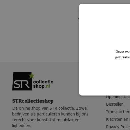
Pagina 1 van 1
|
Produc
Deze web
gebruike
Klantense
Wie zijn wij?
Openingstij
STRcollectieshop
Bestellen
De online shop van STR collectie. Zowel
Transport en
bedrijven als particulieren kunnen bij ons
Klachten en 
terecht voor kunststof meubilair en
ligbedden.
Privacy Polic