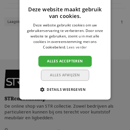
Deze website maakt gebruik
van cookies.
Laagste prijs
1
Deze website gebruikt cookies om uw
gebruikerservaring te verbeteren. Door onze
website te gebruiken, stemt u in met alle
cookies in overeenstemming met ons
Cookiebeleid.
Lees verder
ALLES ACCEPTEREN
ALLES AFWIJZEN
DETAILS WEERGEVEN
STRcollectieshop
De online shop van STR collectie. Zowel bedrijven als
particulieren kunnen bij ons terecht voor kunststof
meubilair en ligbedden.