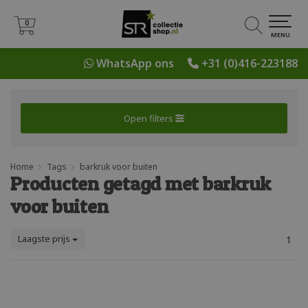
0
0
MENU
WhatsApp ons
+31 (0)416-223188
Open filters
Home
Tags
barkruk voor buiten
Producten getagd met barkruk
voor buiten
Laagste prijs
1