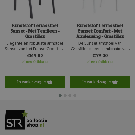
Kunststof Terrasstoel
Kunststof Terrasstoel
Sunset - Met Textileen -
Sunset Comfort - Met
Grosfillex
Armleuning - Grosfillex
Elegante en robuuste armstoel
De Sunset armstoel van
Sunset van het Franse Grosfillex.
Grosfillex is een combinatie van
Een stapelbare kwaliteitsstoel
kunststof met aluminium. Mooie
€169,00
€179,00
voor langdurig en duurzaam
stevige armsteunen en in
Beschikbaar
Beschikbaar
gebruik. Aluminium frame
moderne UV bestendige
bespannen met textileen
kleurstellingen. In het textileen
gecombineerd met een robuust
van de stapelbare armstoel zit
mat kunststof onderstel. UV
een waterdoorlatend foam
In winkelwagen
In winkelwagen
bestendig en recyclebaar.
verwerkt voor extra comfort.