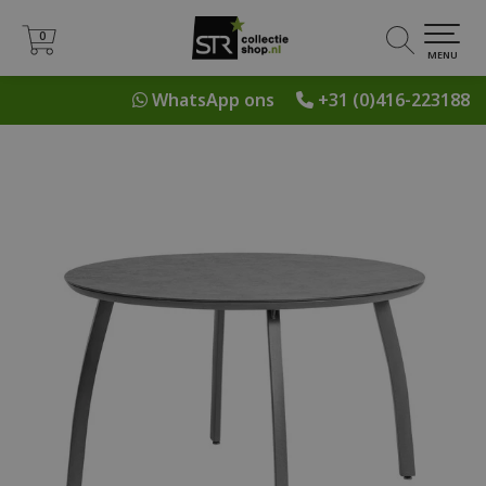
0
0
MENU
WhatsApp ons
+31 (0)416-223188