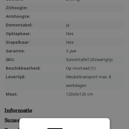
Zithoogte:
Armhoogte:
Demontabel:
Ja
Opklapbaar:
Nee
Stapelbaar:
Nee
Garantie:
3 jaar
SKU:
Sunsettafel120zwartgrijs
Beschikbaarheid:
Op voorraad (1)
Levertijd:
Meubeltransport max. 8
werkdagen
Maat:
120x0x120 cm
Informatie
Sunset tafel Ø120