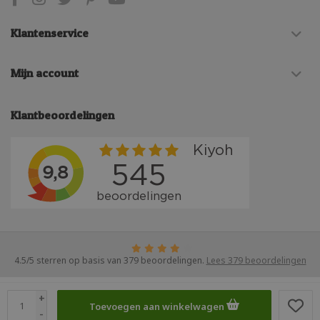
Klantenservice
Mijn account
Klantbeoordelingen
4.5
/
5
sterren op basis van
379
beoordelingen.
Lees 379 beoordelingen
© Copyright 2026 STRcollectieshop
- Theme by
Frontlabel
- Powered by
+
Toevoegen aan winkelwagen
Lightspeed
-