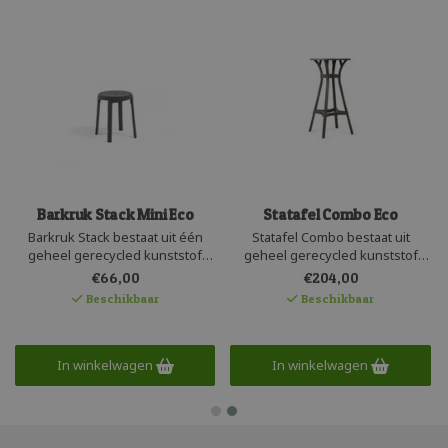
Barkruk Stack Mini Eco
Statafel Combo Eco
Barkruk Stack bestaat uit één
Statafel Combo bestaat uit
geheel gerecycled kunststof
geheel gerecycled kunststof
gemaakt door het Italiaanse
gemaakt door het Italiaanse
€66,00
€204,00
Nardi. Een eco-vriendelijke
Nardi. Een eco-vriendelijke tafel
Beschikbaar
Beschikbaar
stapelbare kruk met een
met een rechtlijnig ontwerp en
rechtlijnig ontwerp. Deze
rond blad. Deze
weersbestendige kunststof kruk
weersbestendige kunststof
heeft een ruwe matte textuur
statafel heeft een ruwe matte
In winkelwagen
In winkelwagen
met een vintage effect.
textuur met een vintage effect.