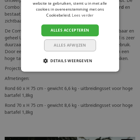
ontwerp en extra dikke delen geïnspireerd op stroken hout. De
website te gebruiken, stemt u in met alle
Combo tafels zijn volledig
eco-vriendelijk geproduceerd
en
cookies in overeenstemming met ons
bestaat uit verschillende
gerecyclede materialen
, wat
Cookiebeleid.
Lees verder
zichtbaar is in de uitstraling van de kleuren.
ALLES ACCEPTEREN
De Combo kunststof tafel is licht, gemakkelijk verplaatsbaar en
geheel UV-beschermd. Deze onderhoudsvriendelijke tafel is zeer
duurzaam en geschikt voor intensief binnen en buiten gebruik.
ALLES AFWIJZEN
Door een uitbreidingsset is de tafel snel te veranderen in een
hoge tafel en ideaal te combineren met de stack barkrukken.
DETAILS WEERGEVEN
Projectmatig getest, vraag gerust om een offerte.
Afmetingen:
Rond 60 x H 75 cm - gewicht 6,6 kg - uitbreidingsset voor hoge
bartafel 1,8kg
Rond 70 x H 75 cm - gewicht 8,6 kg - uitbreidingsset voor hoge
bartafel 1,8kg