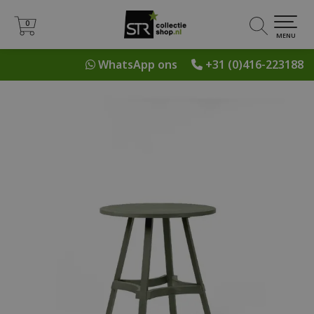
0
0
MENU
WhatsApp ons
+31 (0)416-223188