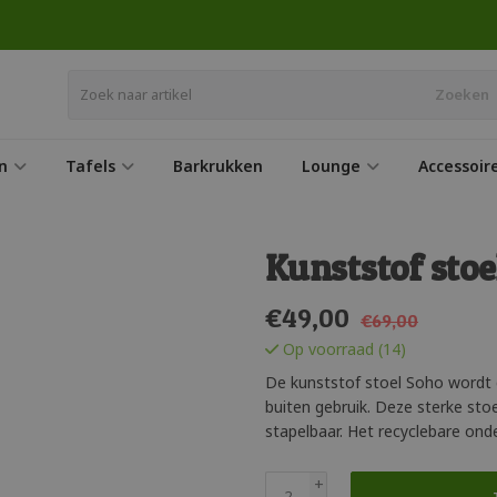
Zoeken
n
Tafels
Barkrukken
Lounge
Accessoir
Kunststof stoe
€
49,00
€69,00
Op voorraad (14)
De kunststof stoel Soho wordt 
buiten gebruik. Deze sterke sto
stapelbaar. Het recyclebare ond
+