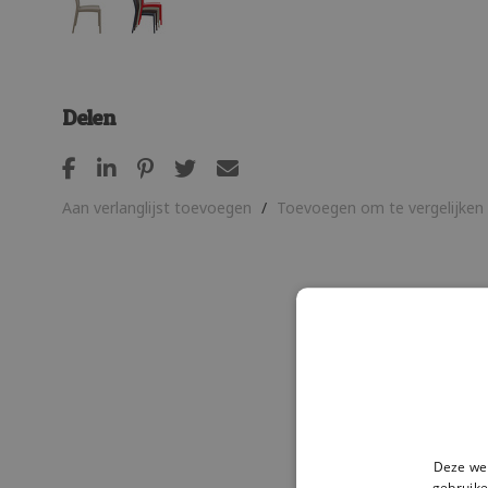
Delen
Aan verlanglijst toevoegen
/
Toevoegen om te vergelijken
Deze web
gebruike