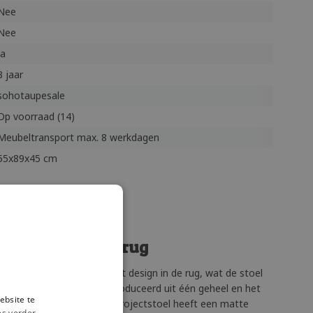
Nee
Nee
Ja
3 jaar
sohotaupesale
Op voorraad (14)
Meubeltransport max. 8 werkdagen
55x89x45 cm
f stoel met hoge rug
sta heeft een opengewerkt design in de rug, wat de stoel
tapelstoel Soho wordt geproduceerd uit één geheel en het
ebsite te
terkt met glasvezel. Deze projectstoel heeft een matte
es verder