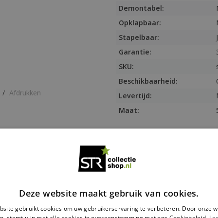
Demontabel:
Opklapbaar:
Stapelbaar:
Garantie:
SKU:
Beschikbaarheid:
/
Afdrukken
Levertijd:
Maat:
Informatie
Stoel Soho
Stapelbare kunststo
De Soho kunststof stoel van Sie
Deze website maakt gebruik van cookies.
elegant en luchtig maakt. De s
site gebruikt cookies om uw gebruikerservaring te verbeteren. Door onze w
materiaal is polypropyleen vers
n, stemt u in met alle cookies in overeenstemming met ons Cookiebeleid.
Le