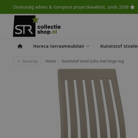
Deskundig advies & Europese projectkwaliteit, sinds 2008
Horeca terrasmeubilair
Kunststof stoele
Ga terug
Home
Kunststof stoel Soho met hoge rug