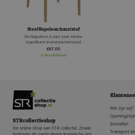
Stoel Napoleon kunststof
De Napoleon is een zeer sterke
stapelbare evenementenstoel
geproduceerd in Europa door Siesta.
€47,00
Het robuuste kunststof is versterkt met
Beschikbaar
glasvezel en UV-beschermd. Een
stabiele en stevige stapelstoel voor
bruiloften, evenementen en projecten.
Klantense
Wie zijn wij?
Openingstij
STRcollectieshop
Bestellen
De online shop van STR collectie. Zowel
Transport en
bedrijven als particulieren kunnen bij ons