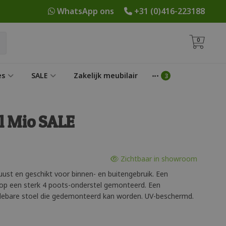
WhatsApp ons
+31 (0)416-223188
0
es
SALE
Zakelijk meubilair
l Mio SALE
Zichtbaar in showroom
uust en geschikt voor binnen- en buitengebruik. Een
 op een sterk 4 poots-onderstel gemonteerd. Een
clebare stoel die gedemonteerd kan worden. UV-beschermd.