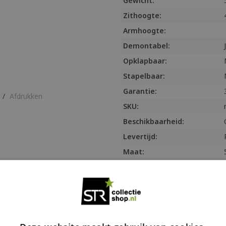
Gewicht:
Zithoogte:
Armhoogte:
Demontabel:
Opklapbaar:
Stapelbaar:
Garantie:
/
Afdrukken
SKU:
Beschikbaarheid:
Levertijd:
Maat:
Informatie
Stoel Mio
Zeer robuuste kuips