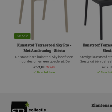
8%
Sale
Kunststof Terrasstoel Sky Pro -
Kunststof Terras
Met Armleuning - Siësta
Siest
De stapelbare kuipstoel Sky heeft een
Stevige kunststof st
mooi design en een goede zit. De
Siesta uit één gehee
kunststof kuipstoel bestaat uit één
Deze hippe terrasstoe
€69,00
€62,0
€75,00
geheel kunststof en is versterkt met
en makkelijk stapelbaa
Beschikbaar
Beschik
glasvezel. De kleine gaatjes in de kuip
op aluminium, maar h
geeft transparantie en waterafvoer.
van kunststof; is gel
Kuipstoel Sky is recyclebaar.
zeer onderhouds
Klantense