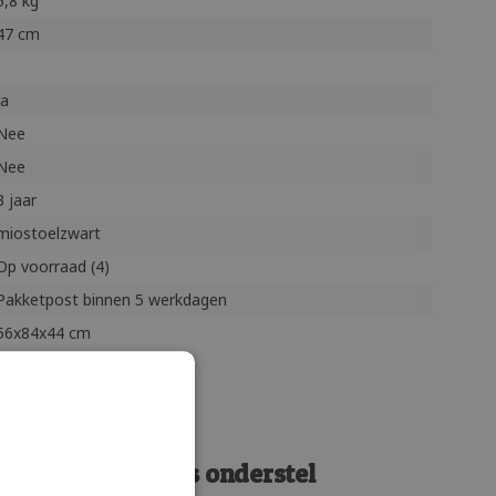
5,8 kg
47 cm
Ja
Nee
Nee
3 jaar
miostoelzwart
Op voorraad (4)
Pakketpost binnen 5 werkdagen
56x84x44 cm
toel op vierpoots onderstel