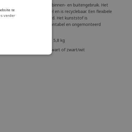
ta is een sterke stoel voor binnen- en buitengebruik. Het
ebsite te
een versterkt met glasvezel en is recyclebaar. Een flexibele
es verder
tische onderstel gemonteerd. Het kunststof is
chermd en recyclebaar. Demontabel en ongemonteerd
 - zithoog 47 cm - gewicht: 5,8 kg
n 2 modellen mogelijk: wit/zwart of zwart/wit