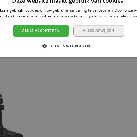
Deze website maakt gebruik van cookies.
De kunststof stoel Mio van Sies
site gebruikt cookies om uw gebruikerservaring te verbeteren. Door onze w
kunststof bestaat uit polypropyl
n, stemt u in met alle cookies in overeenstemming met ons Cookiebeleid.
Le
kuip wordt op het robuuste sta
onderhoudsvriendelijk, UV-bes
ALLES ACCEPTEREN
ALLES AFWIJZEN
verpakt in karton.
Afmeting: B 44 x D 56 x H 84 cm
DETAILS WEERGEVEN
*in overleg is de combinatie va