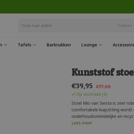
Zoeken
n
Tafels
Barkrukken
Lounge
Accessoir
Kunststof stoe
€
39,95
€77,00
Op voorraad (4)
Stoel Mio van Siesta is zeer rob
comfortabele kuipzitting wordt
onderhoudsvriendelijke en recy
Lees meer