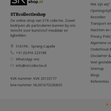
Wie zijn wij?
Openingstij
STRcollectieshop
Bestellen
De online shop van STR collectie. Zowel
Transport en
bedrijven als particulieren kunnen bij ons
Klachten en 
terecht voor kunststof meubilair en
ligbedden.
Privacy Polic
Algemene v
5161PA - Sprang-Capelle
Onderhoud 
+31 (0)416-223188
Disclaimer &
WhatsApp ons
Veel gesteld
info@strcollectie.nl
Sitemap
Blogs
KVK nummer: KVK 20133177
Referenties
btw-nummer: NL001673236B05