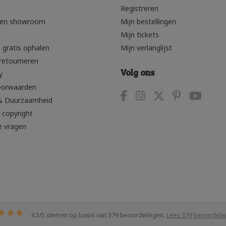
Registreren
den showroom
Mijn bestellingen
Mijn tickets
 gratis ophalen
Mijn verlanglijst
retourneren
Volg ons
y
oorwaarden
& Duurzaamheid
 copyright
e vragen
4.5
/
5
sterren op basis van
379
beoordelingen.
Lees 379 beoordeli