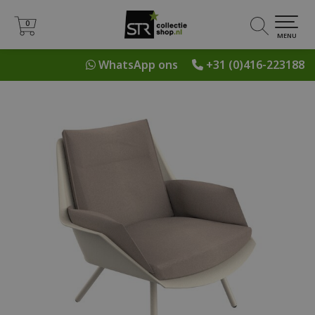
0
0
MENU
WhatsApp ons
+31 (0)416-223188