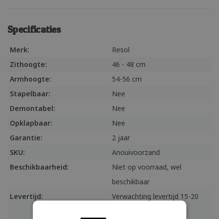
Specificaties
Merk:
Resol
Zithoogte:
46 - 48 cm
Armhoogte:
54-56 cm
Stapelbaar:
Nee
Demontabel:
Nee
Opklapbaar:
Nee
Garantie:
2 jaar
SKU:
Anouivoorzand
Beschikbaarheid:
Niet op voorraad, wel
beschikbaar
Levertijd:
Verwachting levertijd 15-20
werkdagen