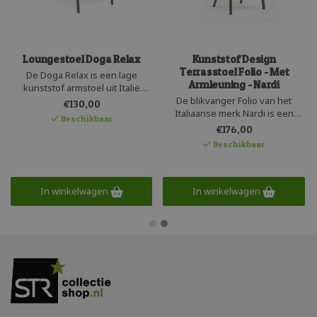
Loungestoel Doga Relax
Kunststof Design
Terrasstoel Folio - Met
De Doga Relax is een lage
Armleuning - Nardi
kunststof armstoel uit Italië
geschikt voor intensief en
De blikvanger Folio van het
€130,00
comfortabel buitengebruik. Het
Italiaanse merk Nardi is een
Beschikbaar
sterke kunststof heeft een
prachtige kunststof loungestoel.
€176,00
horizontale latten structuur en is
De relax fauteuil heeft 2 comfort-
Beschikbaar
gematteerd. Deze lounge stoel
standen en is gemaakt van sterk
is stapelbaar,
onderhoudsvriendelijk kunststof
onderhoudsvriendelijk en
met glasvezel. De Folio
duurzaam
loungestoel is duurzaam en
In winkelwagen
In winkelwagen
recyclebaar.