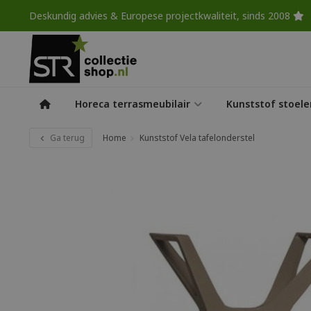
Deskundig advies & Europese projectkwaliteit, sinds 2008
Horeca terrasmeubilair
Kunststof stoele
Ga terug
Home
Kunststof Vela tafelonderstel