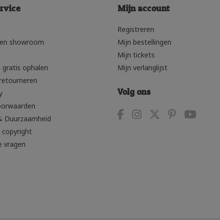
rvice
Mijn account
Registreren
den showroom
Mijn bestellingen
Mijn tickets
 gratis ophalen
Mijn verlanglijst
retourneren
Volg ons
y
oorwaarden
& Duurzaamheid
 copyright
e vragen