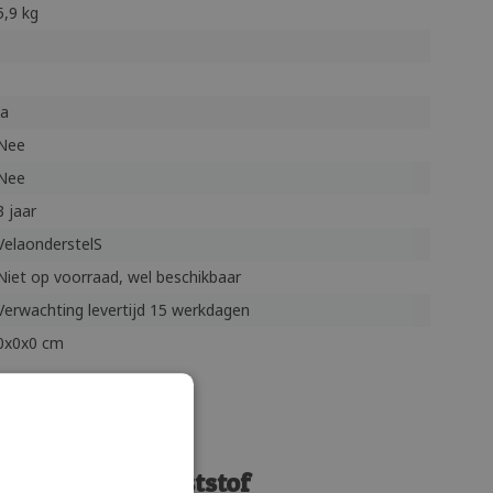
5,9 kg
Ja
Nee
Nee
3 jaar
VelaonderstelS
Niet op voorraad, wel beschikbaar
Verwachting levertijd 15 werkdagen
0x0x0 cm
tel
el van sterk kunststof