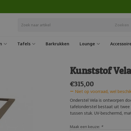
Zoeken
n
Tafels
Barkrukken
Lounge
Accessoir
Kunststof Vela
€
315,00
Niet op voorraad, wel beschi
Onderstel Vela is ontworpen doo
tafelonderstel bestaat uit twe
tussen stuk. UV-beschermd, mat
Maak een keuze:
*