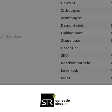
Gewicht:
Zithoogte:
Armhoogte:
Demontabel:
Opklapbaar:
/
Afdrukken
Stapelbaar:
Garantie:
SKU:
Beschikbaarheid:
Levertijd:
Maat:
Informatie
Vela design tafelonders
Design tafelonderst