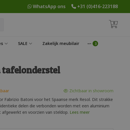
WhatsApp ons
+31 (0)416-223188
0
es
SALE
Zakelijk meubilair
 tafelonderstel
kbaar
Zichtbaar in showroom
r Fabrizio Batoni voor het Spaanse merk Resol. Dit strakke
e identieke delen die verbonden worden met een aluminium
 afgewerkt en voorzien van steldop.
Lees meer