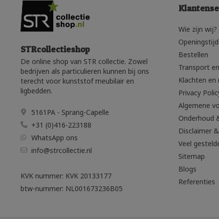
Klantense
Wie zijn wij?
Openingstij
STRcollectieshop
Bestellen
De online shop van STR collectie. Zowel
Transport en
bedrijven als particulieren kunnen bij ons
Klachten en 
terecht voor kunststof meubilair en
ligbedden.
Privacy Polic
Algemene v
5161PA - Sprang-Capelle
Onderhoud 
+31 (0)416-223188
Disclaimer &
WhatsApp ons
Veel gesteld
info@strcollectie.nl
Sitemap
Blogs
KVK nummer: KVK 20133177
Referenties
btw-nummer: NL001673236B05