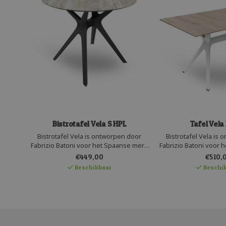
Bistrotafel Vela S HPL
Tafel Vela
Bistrotafel Vela is ontworpen door
Bistrotafel Vela is
Fabrizio Batoni voor het Spaanse merk
Fabrizio Batoni voor 
Resol. Deze strakke design tafel heeft
Resol. Deze strakke d
€449,00
€510,
een kunststof onderstel dat bestaat uit
een kunststof onderste
Beschikbaar
Beschik
twee identieke delen die verbonden
twee identieke dele
worden met een aluminium tussen
worden met een al
stuk. Het blad is van robuust HPL.
stuk. Het blad is v