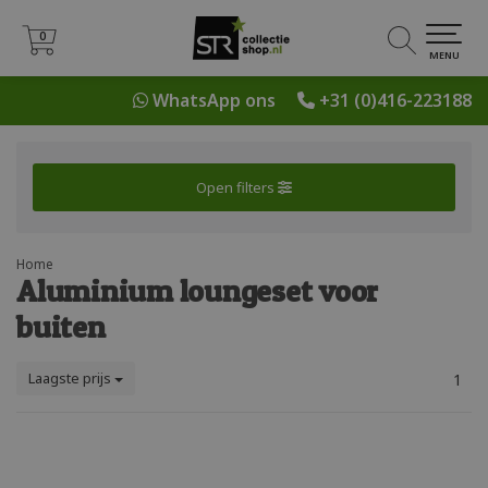
0
0
MENU
WhatsApp ons
+31 (0)416-223188
Open filters
Home
Aluminium loungeset voor
buiten
Laagste prijs
1