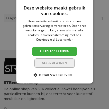
Deze website maakt gebruik
van cookies.
Laagste prijs
1
Deze website gebruikt cookies om uw
gebruikerservaring te verbeteren. Door onze
website te gebruiken, stemt u in met alle
cookies in overeenstemming met ons
Cookiebeleid.
Lees verder
ALLES ACCEPTEREN
ALLES AFWIJZEN
DETAILS WEERGEVEN
STRcollectieshop
De online shop van STR collectie. Zowel bedrijven als
particulieren kunnen bij ons terecht voor kunststof
meubilair en ligbedden.