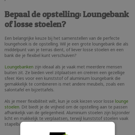
Bepaal de opstelling: Loungebank
of losse stoelen?
Een belangrijke keuze bij het samenstellen van de perfecte
loungehoek is de opstelling. Wil je een grote loungebank die als
middelpunt van je terras dient, of liever losse stoelen en een
bank die je flexibel kunt verschuiven?
Loungebanken
zijn ideaal als je vaak met meerdere mensen
buiten zit. Ze bieden veel zitplaatsen en creëren een gezellige
sfeer. Kies voor een kunststof of aluminium loungebank die
gemakkelijk te combineren is met andere meubels, zoals een
salontafel en bijzettafels.
Als je meer flexibiliteit wilt, kun je ook kiezen voor losse
lounge
stoelen
. Dit biedt je de vrijheid om de opstelling aan te passen
afhankelijk van de gelegenheid. Aluminium stoelen zijn bijzonder
licht en makkelijk te verplaatsen, terwijl kunststof stoelen vaak
stapelbaar zijn, wat handig is voor kleinere ruimtes.