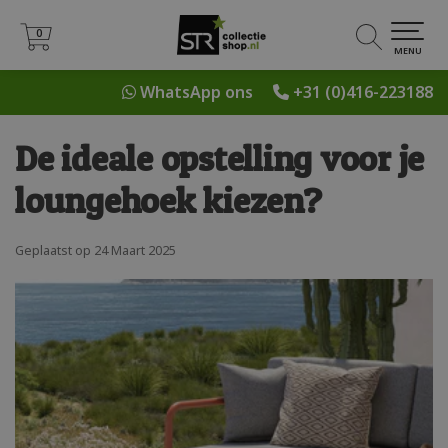
0
0
MENU
WhatsApp ons
+31 (0)416-223188
De ideale opstelling voor je
loungehoek kiezen?
Geplaatst op
24 Maart 2025