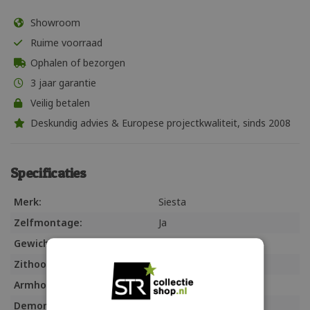
Showroom
Ruime voorraad
Ophalen of bezorgen
3 jaar garantie
Veilig betalen
Deskundig advies & Europese projectkwaliteit, sinds 2008
Specificaties
Merk:
Siesta
Zelfmontage:
Ja
Gewicht:
15 kg
Zithoogte:
Armhoogte:
Demontabel:
Ja