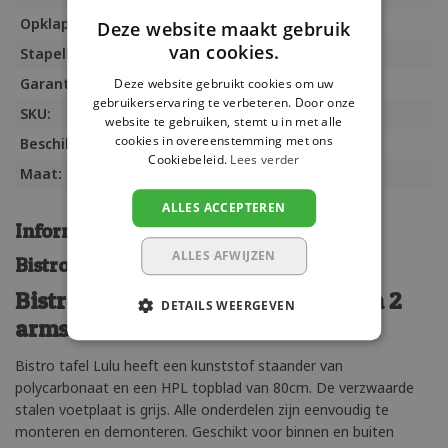
Opklapbaar:
Nee
Deze website maakt gebruik
van cookies.
Stapelbaar:
Nee
Garantie:
3 jaar
Deze website gebruikt cookies om uw
gebruikerservaring te verbeteren. Door onze
SKU:
LuluAirspecial80
website te gebruiken, stemt u in met alle
cookies in overeenstemming met ons
Beschikbaarheid:
Op voorraad (1)
Cookiebeleid.
Lees verder
Maat:
80x0x80 cm
ALLES ACCEPTEREN
Informatie
ALLES AFWIJZEN
Bistroset Air Lulu
Bistro tafel met 80 x 80 HPL blad en 2
DETAILS WEERGEVEN
armstoelen
Bistro tafel Lulu heeft een kunststof staander van
polycarbonaat en een HPL topblad van 80cm. De verzwaarde
stalen voetplaat is grijs. Alle onderdelen zijn eenvoudig te
monteren en demonteren. Geschikt voor binnen en buiten