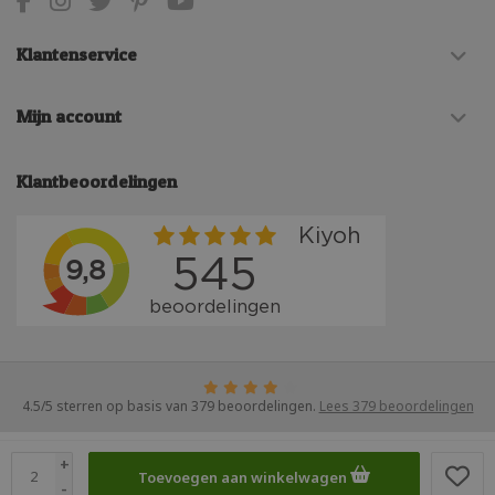
Klantenservice
Mijn account
Klantbeoordelingen
4.5
/
5
sterren op basis van
379
beoordelingen.
Lees 379 beoordelingen
© Copyright 2026 STRcollectieshop
- Theme by
Frontlabel
- Powered by
+
Toevoegen aan winkelwagen
Lightspeed
-