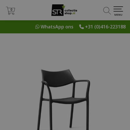
0
0
MENU
WhatsApp ons
+31 (0)416-223188