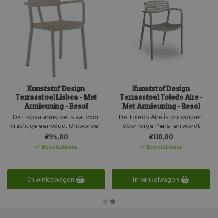
Kunststof Design
Kunststof Design
Terrasstoel Lisboa - Met
Terrasstoel Toledo Aire -
Armleuning - Resol
Met Armleuning - Resol
De Lisboa armstoel staat voor
De Toledo Aire is ontworpen
krachtige eenvoud. Ontworpen
door Jorge Pensi en wordt
door Joan Gaspar voor het
geproduceerd door het Spaanse
€96,00
€110,00
Spaanse merk Resol. Mooie
Resol. Een design armstoel van
Beschikbaar
Beschikbaar
kunststof design armstoel met
UV bestendig polypropyleen met
retro uitstraling. Deze kunststof
glasvezel. Deze oersterke
stapelstoel is UV bestendig,
recyclebare armstoel is geschikt
volledig recyclebaar en heeft
voor binnen en buiten gebruik.
In winkelwagen
In winkelwagen
een hoge kwaliteit.