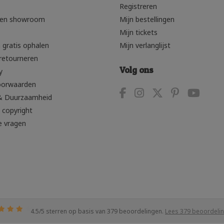
Registreren
den showroom
Mijn bestellingen
Mijn tickets
 gratis ophalen
Mijn verlanglijst
retourneren
Volg ons
y
oorwaarden
& Duurzaamheid
 copyright
e vragen
4.5
/
5
sterren op basis van
379
beoordelingen.
Lees 379 beoordeli