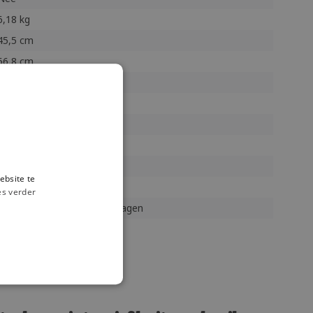
6,18 kg
45,5 cm
66,8 cm
Ja
Nee
Nee
3 jaar
ShapeClickmosterdgeeldg
ebsite te
Op voorraad (2)
es verder
Pakketpost binnen 5 werkdagen
55x78x58 cm