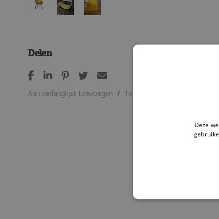
Delen
Aan verlanglijst toevoegen
/
Toevoegen om te vergelijken
Deze web
gebruike