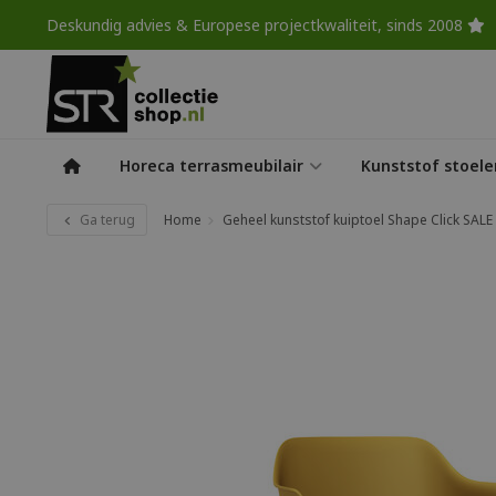
Deskundig advies & Europese projectkwaliteit, sinds 2008
Horeca terrasmeubilair
Kunststof stoele
Ga terug
Home
Geheel kunststof kuiptoel Shape Click SALE