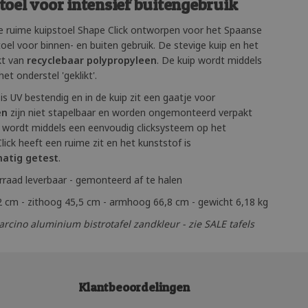
oel voor intensief buitengebruik
e ruime kuipstoel Shape Click ontworpen voor het Spaanse
el voor binnen- en buiten gebruik. De stevige kuip en het
kt van
recyclebaar polypropyleen
. De kuip wordt middels
t onderstel 'geklikt'.
is UV bestendig en in de kuip zit een gaatje voor
en
zijn niet stapelbaar en worden ongemonteerd verpakt
p wordt middels een eenvoudig clicksysteem op het
ick heeft een ruime zit en het kunststof is
matig getest
.
rraad leverbaar - gemonteerd af te halen
2 cm - zithoog 45,5 cm - armhoog 66,8 cm - gewicht 6,18 kg
cino aluminium bistrotafel zandkleur - zie SALE tafels
Klantbeoordelingen