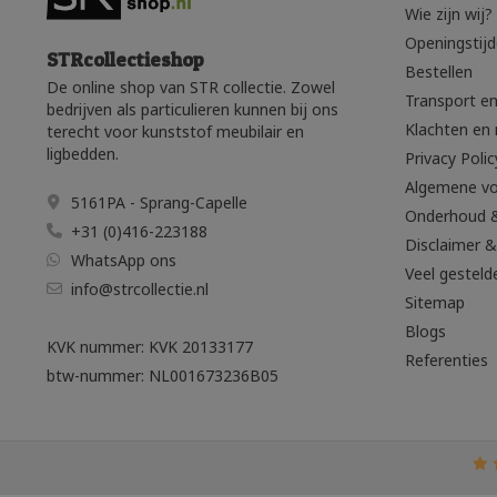
Wie zijn wij?
Openingstij
STRcollectieshop
Bestellen
De online shop van STR collectie. Zowel
Transport en
bedrijven als particulieren kunnen bij ons
Klachten en 
terecht voor kunststof meubilair en
ligbedden.
Privacy Polic
Algemene v
5161PA - Sprang-Capelle
Onderhoud 
+31 (0)416-223188
Disclaimer &
WhatsApp ons
Veel gesteld
info@strcollectie.nl
Sitemap
Blogs
KVK nummer: KVK 20133177
Referenties
btw-nummer: NL001673236B05