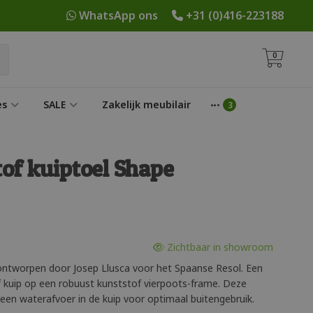
WhatsApp ons
+31 (0)416-223188
0
es
SALE
Zakelijk meubilair
of kuiptoel Shape
Zichtbaar in showroom
 ontworpen door Josep Llusca voor het Spaanse Resol. Een
kuip op een robuust kunststof vierpoots-frame. Deze
en waterafvoer in de kuip voor optimaal buitengebruik.