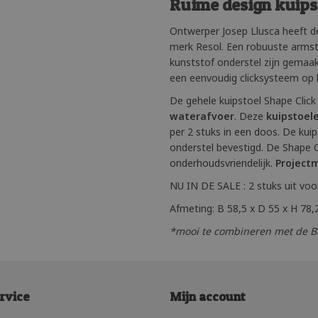
Ruime design kuipst
Ontwerper Josep Llusca heeft d
merk Resol. Een robuuste armsto
kunststof onderstel zijn gemaa
een eenvoudig clicksysteem op he
De gehele kuipstoel Shape Click 
waterafvoer
. Deze
kuipstoel
per 2 stuks in een doos. De kui
onderstel bevestigd. De Shape Cl
onderhoudsvriendelijk.
Project
NU IN DE SALE : 2 stuks uit voo
Afmeting: B 58,5 x D 55 x H 78,
*mooi te combineren met de Bar
rvice
Mijn account