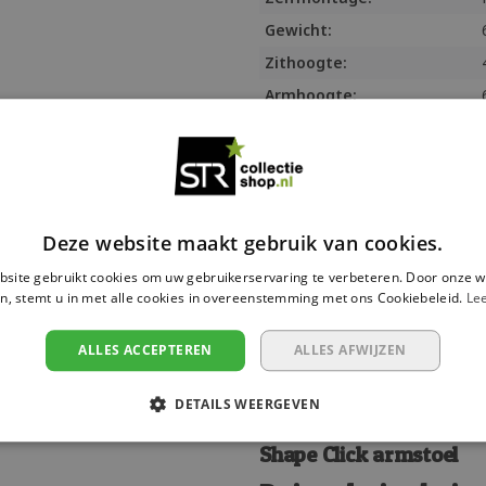
Gewicht:
Zithoogte:
Armhoogte:
Demontabel:
Opklapbaar:
Stapelbaar:
/
Afdrukken
Garantie:
Deze website maakt gebruik van cookies.
SKU:
site gebruikt cookies om uw gebruikerservaring te verbeteren. Door onze w
Beschikbaarheid:
n, stemt u in met alle cookies in overeenstemming met ons Cookiebeleid.
Le
Levertijd:
ALLES ACCEPTEREN
ALLES AFWIJZEN
Maat:
DETAILS WEERGEVEN
Informatie
Shape Click armstoel