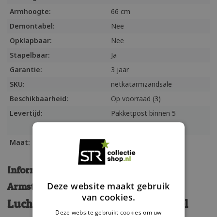
Armhoogte:
66 cm
Demontabel:
Nee
Opklapbaar:
Nee
Stapelbaar:
Ja
Garantie:
3 jaar
SKU:
netkatarmzandsale
Beschikbaarheid:
Op voorraad (3)
Levertijd:
Pakketpost binnen 5
werkdagen
Maat:
56x79x56 cm
Informatie
Armstoel Netkat
Deze website maakt gebruik
van cookies.
Luchtige kunststof design armstoel
Deze website gebruikt cookies om uw