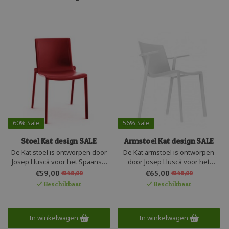
60%
Sale
56%
Sale
Stoel Kat design SALE
Armstoel Kat design SALE
De Kat stoel is ontworpen door
De Kat armstoel is ontworpen
Josep Lluscà voor het Spaanse
door Josep Lluscà voor het
merk Resol. Deze elegante
Spaanse merk Resol. Deze
€59,00
€65,00
€148,00
€148,00
kunststof design stoel is
elegante kunststof design
Beschikbaar
Beschikbaar
gemaakt van UV bestendig
armstoel is gemaakt van UV
kunststof en is geheel
bestendig kunststof en is
recyclebaar. De lichtgewicht
geheel recyclebaar. De
designstoel is stapelbaar en
lichtgewicht designstoel is
In winkelwagen
In winkelwagen
zeer onderhoudsvriendelijk.
stapelbaar en zeer