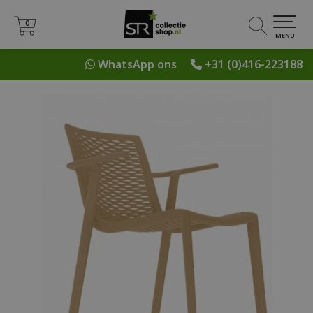
0
0
MENU
WhatsApp ons
+31 (0)416-223188