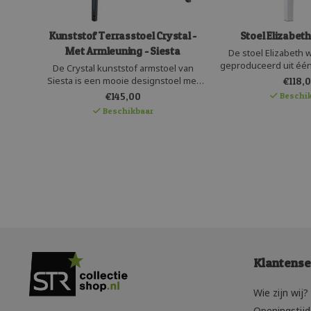
Kunststof Terrasstoel Crystal -
Stoel Elizabet
Met Armleuning - Siesta
De stoel Elizabeth 
geproduceerd uit éé
De Crystal kunststof armstoel van
kunststof door Sies
Siesta is een mooie designstoel met
€118,
stoel bestaat uit tran
een uitstekend zitcomfort. Het gladde
€145,00
Beschik
kunststof en
kunststof is oersterk en daarom is de
Beschikbaar
onderhoudsvriendelijk
armstoel geschikt voor intensief
stoel is stapelbaar 
gebruik. De Crystal armstoel is
buitenge
stapelbaar en zeer
onderhoudsvriendelijk.
Klantense
Wie zijn wij?
Openingstij