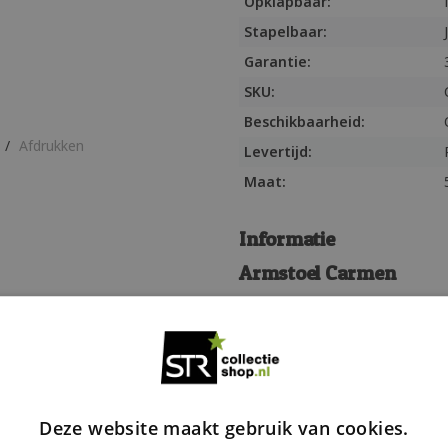
Opklapbaar:
Stapelbaar:
Garantie:
SKU:
Beschikbaarheid:
/
Afdrukken
Levertijd:
Maat:
Informatie
Armstoel Carmen
Elegante design-loo
Armstoel Carmen is afgeleid va
geproduceerd door Siesta. Deze 
buiten gebruik en geheel recycl
mat polypropyleen versterkt me
Deze website maakt gebruik van cookies.
transparant polycarbonaat. Arms