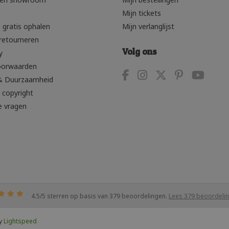
Mijn tickets
 gratis ophalen
Mijn verlanglijst
retourneren
Volg ons
y
oorwaarden
& Duurzaamheid
 copyright
e vragen
4.5
/
5
sterren op basis van
379
beoordelingen.
Lees 379 beoordeli
by
Lightspeed