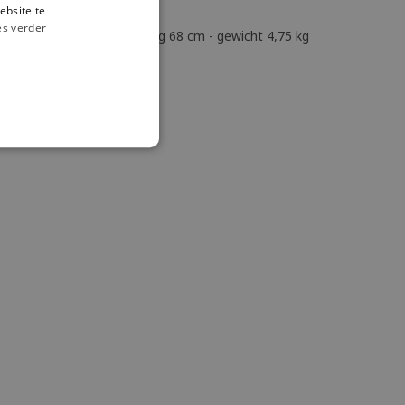
ebsite te
es verder
m - zithoog 45 cm - armhoog 68 cm - gewicht 4,75 kg