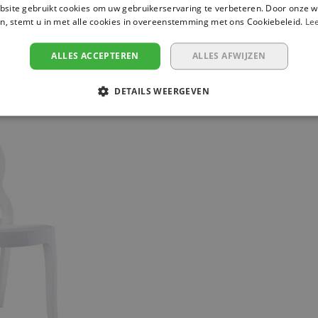
een prima zitcomfort.
site gebruikt cookies om uw gebruikerservaring te verbeteren. Door onze w
n, stemt u in met alle cookies in overeenstemming met ons Cookiebeleid.
Le
Afmeting: B 49 x D 53 x H 79 c
ALLES ACCEPTEREN
ALLES AFWIJZEN
DETAILS WEERGEVEN