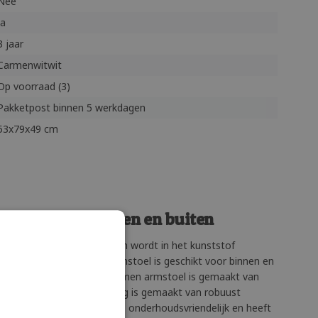
Nee
Ja
3 jaar
Carmenwitwit
Op voorraad (3)
Pakketpost binnen 5 werkdagen
53x79x49 cm
k stoel voor binnen en buiten
n een houten designstoel en wordt in het kunststof
lichtgewicht kunststof armstoel is geschikt voor binnen en
ebaar. De zitting van de Carmen armstoel is gemaakt van
t glasvezel en de rugleuning is gemaakt van robuust
toel Carmen is stapelbaar, onderhoudsvriendelijk en heeft