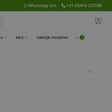
WhatsApp ons
+31 (0)416-223188
0
es
SALE
Zakelijk meubilair
1