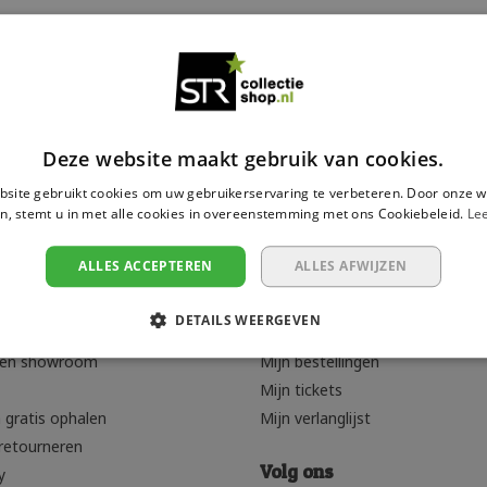
ten
24
Laagste prijs
Deze website maakt gebruik van cookies.
site gebruikt cookies om uw gebruikerservaring te verbeteren. Door onze w
n, stemt u in met alle cookies in overeenstemming met ons Cookiebeleid.
Le
ALLES ACCEPTEREN
ALLES AFWIJZEN
rvice
Mijn account
DETAILS WEERGEVEN
Registreren
den showroom
Mijn bestellingen
Mijn tickets
 gratis ophalen
Mijn verlanglijst
retourneren
Volg ons
y