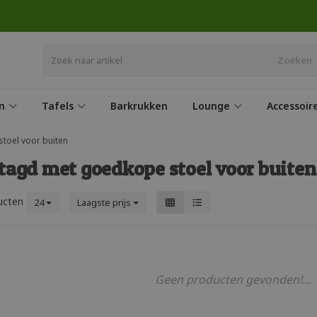
Zoeken
n
Tafels
Barkrukken
Lounge
Accessoir
toel voor buiten
tagd met goedkope stoel voor buiten
ucten
24
Laagste prijs
Geen producten gevonden!...