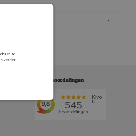
1
ebsite te
es verder
Klantbeoordelingen