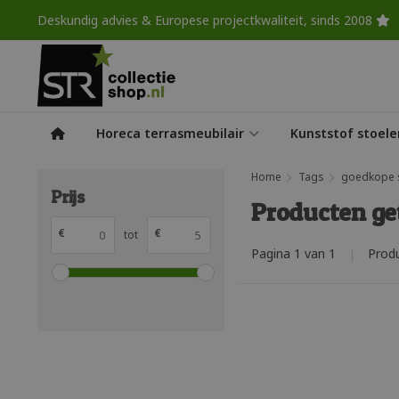
Deskundig advies & Europese projectkwaliteit, sinds 2008
Horeca terrasmeubilair
Kunststof stoele
Home
Tags
goedkope s
Prijs
Producten ge
€
€
tot
Pagina 1 van 1
|
Prod