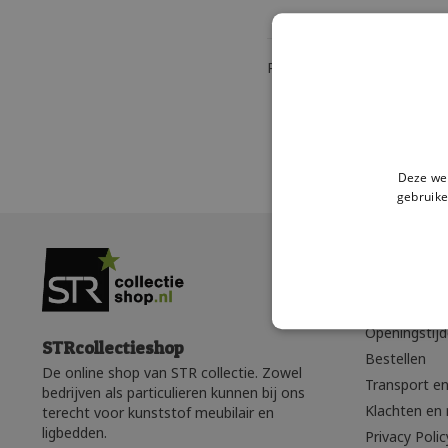
Pagina 1 van 1
|
Produc
Deze web
gebruike
Klantense
Wie zijn wij?
Openingstij
STRcollectieshop
Bestellen
De online shop van STR collectie. Zowel
Transport en
bedrijven als particulieren kunnen bij ons
Klachten en 
terecht voor kunststof meubilair en
ligbedden.
Privacy Polic