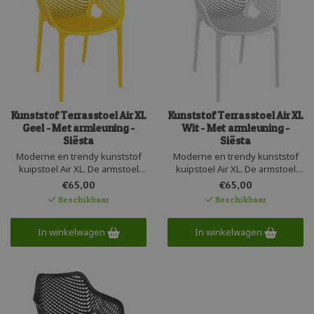
Kunststof Terrasstoel Air XL
Kunststof Terrasstoel Air XL
Geel - Met armleuning -
Wit - Met armleuning -
Siësta
Siësta
Moderne en trendy kunststof
Moderne en trendy kunststof
kuipstoel Air XL. De armstoel
kuipstoel Air XL. De armstoel
heeft een fijne brede zit en is
heeft een fijne brede zit en is
€65,00
€65,00
stapelbaar tot 4 stuks en zeer
stapelbaar tot 4 stuks en zeer
Beschikbaar
Beschikbaar
gemakkelijk in het onderhoud.
gemakkelijk in het onderhoud.
Gemaakt uit één geheel en
Gemaakt uit één geheel en
perfect voor zowel de zakelijk
In winkelwagen
perfect voor zowel de zakelijk
In winkelwagen
markt als particulier gebruik.
markt als particulier gebruik.