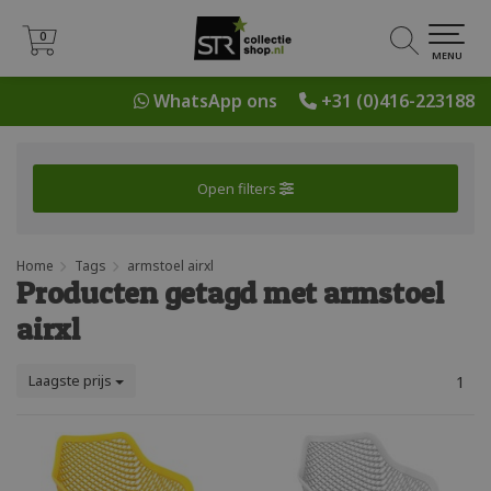
0
0
MENU
WhatsApp ons
+31 (0)416-223188
Open filters
Home
Tags
armstoel airxl
Producten getagd met armstoel
airxl
Laagste prijs
1