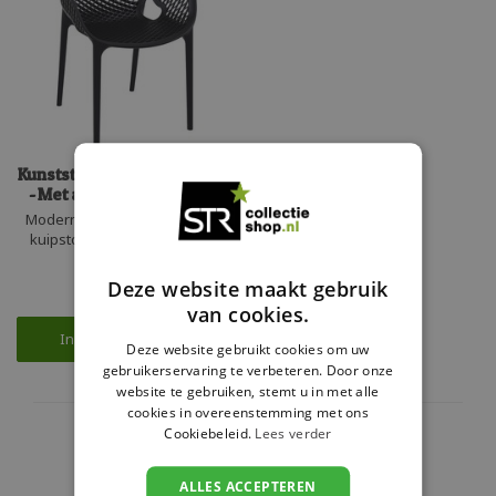
Kunststof Terrasstoel Air XL
- Met armleuning - Siesta
Moderne en trendy kunststof
kuipstoel Air XL. De armstoel
heeft een fijne brede zit en is
€65,00
stapelbaar tot 4 stuks en zeer
Deze website maakt gebruik
Beschikbaar
gemakkelijk in het onderhoud.
van cookies.
Gemaakt uit één geheel en
perfect voor zowel de zakelijk
In winkelwagen
Deze website gebruikt cookies om uw
markt als particulier gebruik.
gebruikerservaring te verbeteren. Door onze
website te gebruiken, stemt u in met alle
cookies in overeenstemming met ons
Showroom
Cookiebeleid.
Lees verder
Ruime voorraad
ALLES ACCEPTEREN
Ophalen of bezorgen