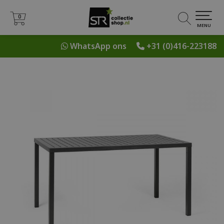
0
0
MENU
WhatsApp ons
+31 (0)416-223188