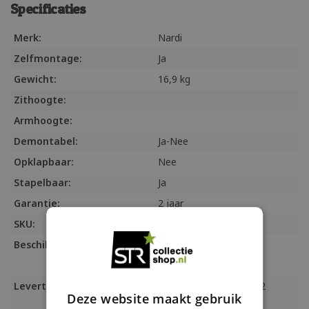
Specificaties
Merk:
Nardi
Zelfmontage:
Ja
Gewicht:
16,9 kg
Zithoogte:
Armhoogte:
Demontabel:
Ja-Nee
Opklapbaar:
Nee
Stapelbaar:
Ja
Garantie:
2 jaar
SKU:
Cubetafel140antraciet
Beschikbaarheid:
Niet op voorraad, wel
beschikbaar
Levertijd:
Verwachting levertijd 12
Deze website maakt gebruik
werkdagen