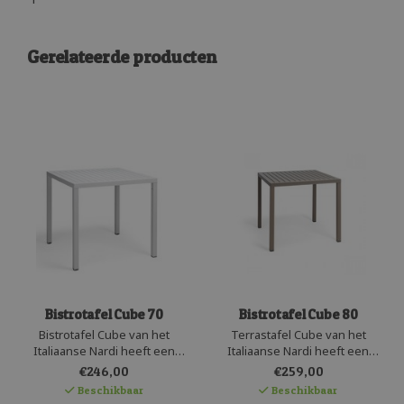
Gerelateerde producten
Bistrotafel Cube 70
Bistrotafel Cube 80
Bistrotafel Cube van het
Terrastafel Cube van het
Italiaanse Nardi heeft een
Italiaanse Nardi heeft een
onderhoudsvriendelijk kunststof
onderhoudsvriendelijk kunststof
€246,00
€259,00
blad en stevige in kleur gelakte
blad en stevige in kleur gelakte
Beschikbaar
Beschikbaar
aluminium poten met
aluminium poten met