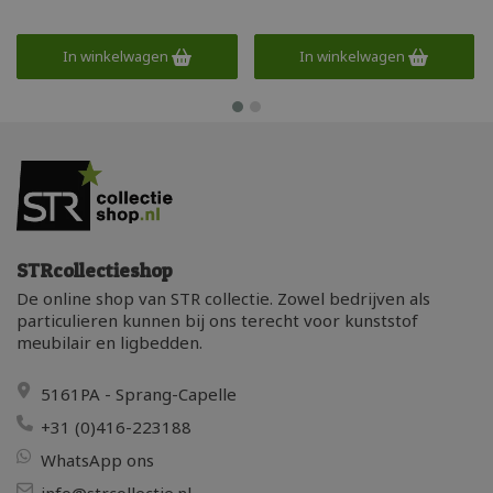
steldoppen. Deze elegante
steldoppen. Deze elegante
terrastafel is weerbestendig , UV
bistrotafel is weerbestendig , UV
beschermd en stapelbaar dus
beschermd en stapelbaar dus
In winkelwagen
In winkelwagen
ook projectmatig geschikt.
ook projectmatig geschikt.
STRcollectieshop
De online shop van STR collectie. Zowel bedrijven als
particulieren kunnen bij ons terecht voor kunststof
meubilair en ligbedden.
5161PA - Sprang-Capelle
+31 (0)416-223188
WhatsApp ons