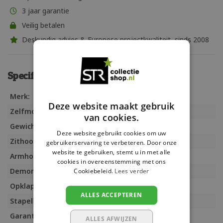
3 jaar garantie
Veilig betalen
Deskundig advies & Europese projectkwaliteit, sinds 2008
Specificaties
Merk:
Resol
Deze website maakt gebruik
Zelfmontage:
Ja
van cookies.
Gewicht:
20-25 kg
Deze website gebruikt cookies om uw
Zithoogte:
gebruikerservaring te verbeteren. Door onze
website te gebruiken, stemt u in met alle
Armhoogte:
cookies in overeenstemming met ons
Demontabel:
Ja
Cookiebeleid.
Lees verder
Opklapbaar:
Nee
ALLES ACCEPTEREN
Stapelbaar:
Nee
Garantie:
3 jaar
ALLES AFWIJZEN